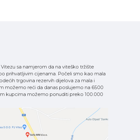
itezu sa namjerom da na viteško tržište
 po prihvatljivim cijenama. Počeli smo kao mala
ećih trgovina rezervih dijelova za mala i
som možemo reći da danas poslujemo na 6500
 našim kupcima možemo ponuditi preko 100.000