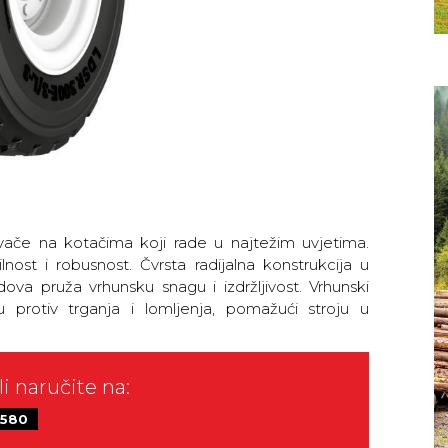
ače na kotačima koji rade u najtežim uvjetima.
lnost i robusnost. Čvrsta radijalna konstrukcija u
ova pruža vrhunsku snagu i izdržljivost. Vrhunski
u protiv trganja i lomljenja, pomažući stroju u
li naručite na:
 580