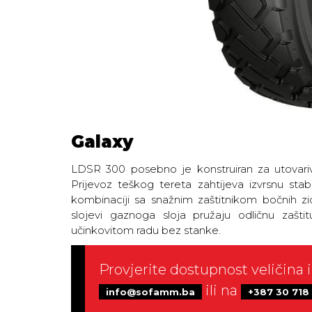
Galaxy
LDSR 300 posebno je konstruiran za utovariv
Prijevoz teškog tereta zahtijeva izvrsnu stabi
kombinaciji sa snažnim zaštitnikom bočnih zid
slojevi gaznoga sloja pružaju odličnu zaštit
učinkovitom radu bez stanke.
Provjerite dostupnost veličina i
ili na
info@sofamm.ba
+387 30 718