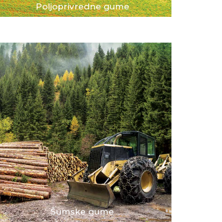
Poljoprivredne gume
Šumske gume